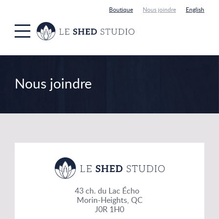
Boutique
Nous joindre
English
Passer
au
contenu
principal
Nous joindre
43 ch. du Lac Écho
Morin-Heights, QC
J0R 1H0